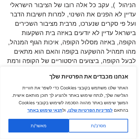
הניהול ), עקב כל אלה רובו של הציבור הישראלי
עדיין לא הפנים את השינוי, למרות חשיבות הדבר
ועל פי סקרים שנערכו, מרבית מציבור השכירים
בישראל עדיין לא יודעים באיזה בית השקעות
הקופה, באיזה מסלול הקופה, איכות הגוף המנהל,
מהו תמהיל ההשקעה בקופה והאם הוא מתאים
לבעל הקופה, ביצועים היסטוריים של הקופה ורמת
הסיכון ביחס לממוצע הענפי .
אנחנו מכבדים את הפרטיות שלך
השינויים התכופים בשווקים העולמיים בתקופה
האתר שלנו משתמש בקובצי Cookies כדי לשפר את חוויית
האחרונה, העירו רבים מהחוסכים הפנסיונים
הגלישה שלך, לנתח שימוש באתר ולהציע לך תוכן מותאם אישית.
לחשיבות הבדיקה של קופות הגמל באופן שוטף.
המשך שימוש באתר מהווה הסכמה לשימוש בקובצי Cookies
בהתאם
למדיניות הפרטיות שלנו
,
ול
תנאי שימוש באתר
עם זאת, רבים מהחוסכים מבולבלים באשר לבית
צור קשר
ההשקעות, מהם דמי הניהול שיכולים לדרוש
מסרב/ת
מאשר/ת
ובאמת לקבל ולאיזה מסלול רצוי להשתייך.