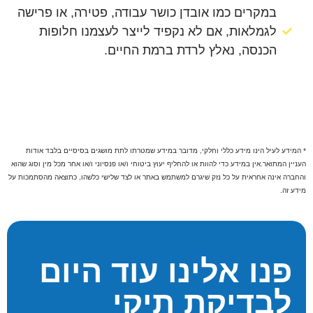
במקרים כמו אובדן כושר עבודה, פטירה, או פרישה
לגמלאות, אם לא נקפיד לייצר לעצמנו חלופות
הכנסה, נאלץ לרדת ברמת החיים.
* המידע לעיל הינו מידע כללי וחלקי, מדובר במידע שמטרתו לתת מושגים בסיסיים בלבד אודות
העניין המתואר.אין במידע כדי להוות או להחליף יעוץ ביטוחי ו/או פנסיוני ו/או אחר מכל מין וסוג שהוא
והחברה אינה אחראית על כל נזק שיגרם למשתמש באתר או לצד שלישי כלשהו, כתוצאה מהסתמכות על
מידע זה.
פנו אלינו עוד היום
לבדיקת תיקי