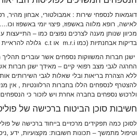
דוגמאות לנספחי שירות : אמבולטורי, אבחון מהיר, ר
לאישה, רופא מלווה באשפוז, פיצוי יומי באשפוז וכו
מכיוון שנותן מענה לצרכים נפוצים כמו – התייעצות 
בדיקות אבחנתיות (כמו m.r.i או c.t גלולה להראיית המעי) פיזיותרפיה ועוד..
ישנן חברות המשווקות נספחים אשר עוברים תהליך חי
החרגה לגבי מצב רפואי קיים – מאידך ישנן חברות 
ללא הצהרת בריאות ובלי שאלות לגבי השירותים אותם
להצטרף לנספחים הללו בחברות הרלוונטיות , אין מנ
ולרכוש נספחים בחברה אחרת ויש לזכור כי הנספחים 
חשיבות סוכן הביטוח ברכישה של פוליס
לסוכן כמה תפקידים מרכזיים בייחוד ברכישה של פו
וטיפול מתמשך – תכונות חשובות: מקצועיות, ידע ,ניסיון